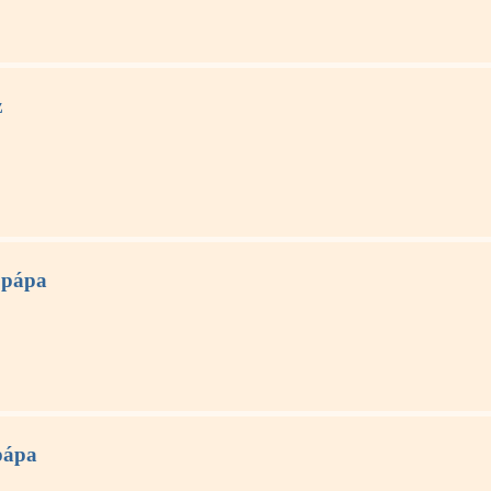
z
 pápa
 pápa