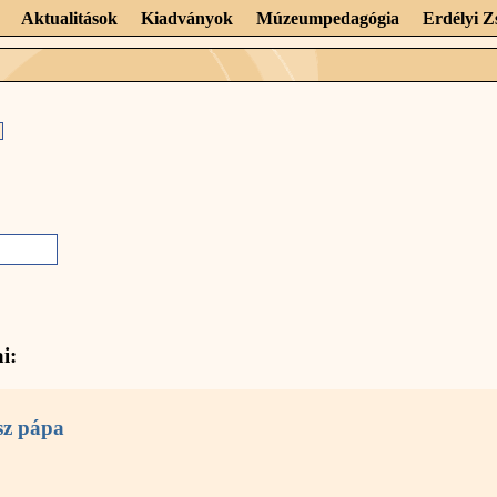
Aktualitások
Kiadványok
Múzeumpedagógia
Erdélyi 
i:
sz pápa