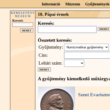
Információ
Múzeum
Gyűjtemények
18. Pápai érmek
Keresés
Keresés:
Összetett keresés:
Gyűjtemény:
Cím:
Leltári szám:
A gyűjtemény kiemelkedő műtárgya
Szent Evariszto