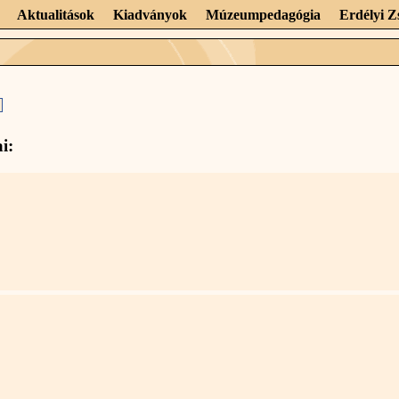
Aktualitások
Kiadványok
Múzeumpedagógia
Erdélyi 
i: