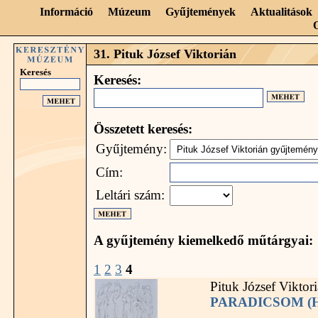
Információ
Múzeum
Gyűjtemények
Aktualitások
31. Pituk József Viktorián
Keresés
Keresés:
Összetett keresés:
Gyűjtemény:
Cím:
Leltári szám:
A gyűjtemény kiemelkedő műtárgyai:
1
2
3
4
Pituk József Viktor
PARADICSOM (HA