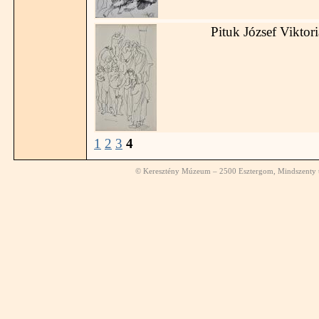
Pituk József Viktor
1
2
3
4
© Keresztény Múzeum – 2500 Esztergom, Mindszenty té