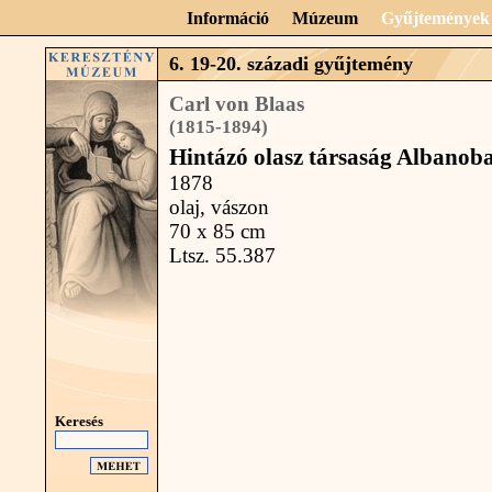
Információ
Múzeum
Gyűjtemények
6. 19-20. századi gyűjtemény
Carl von Blaas
(1815-1894)
Hintázó olasz társaság Albanob
1878
olaj, vászon
70 x 85 cm
Ltsz. 55.387
Keresés