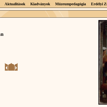
Aktualitások
Kiadványok
Múzeumpedagógia
Erdélyi 
an