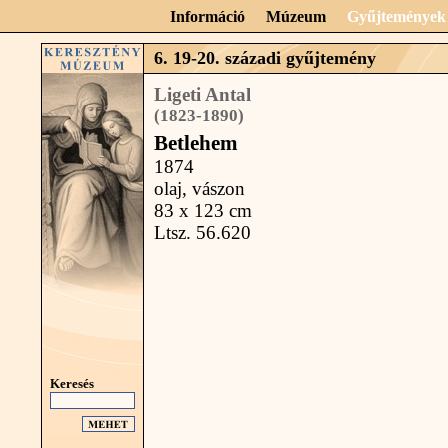
Információ
Múzeum
Gyűjtemények
6. 19-20. századi gyűjtemény
Ligeti Antal
(1823-1890)
Betlehem
1874
olaj, vászon
83 x 123 cm
Ltsz. 56.620
Keresés