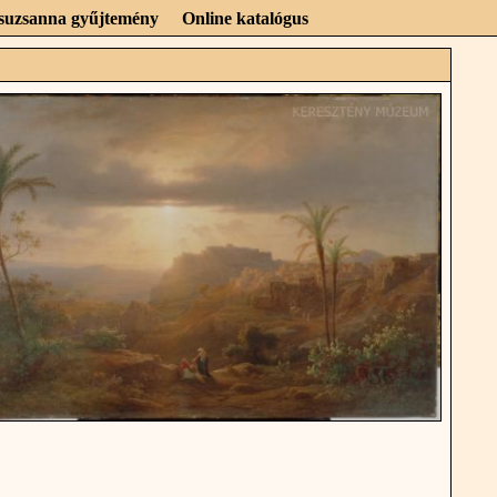
Zsuzsanna gyűjtemény
Online katalógus