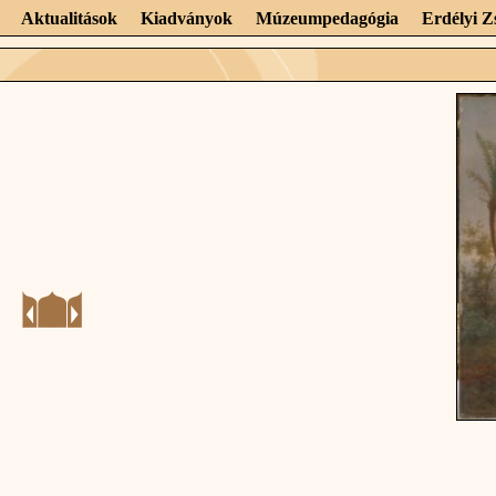
Aktualitások
Kiadványok
Múzeumpedagógia
Erdélyi 