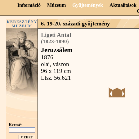
Információ
Múzeum
Gyűjtemények
Aktualitások
6. 19-20. századi gyűjtemény
Ligeti Antal
(1823-1890)
Jeruzsálem
1876
olaj, vászon
96 x 119 cm
Ltsz. 56.621
Keresés