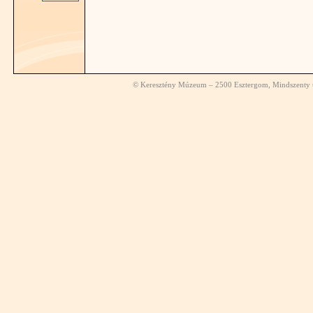
© Keresztény Múzeum – 2500 Esztergom, Mindszenty té