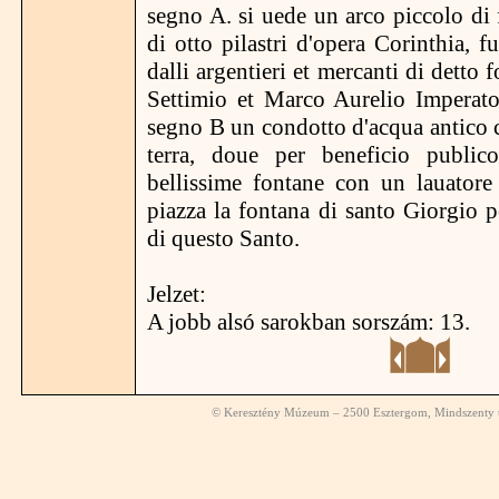
segno A. si uede un arco piccolo di
di otto pilastri d'opera Corinthia, f
dalli argentieri et mercanti di detto
Settimio et Marco Aurelio Imperato
segno B un condotto d'acqua antico c
terra, doue per beneficio public
bellissime fontane con un lauatore
piazza la fontana di santo Giorgio pe
di questo Santo.
Jelzet:
A jobb alsó sarokban sorszám: 13.
© Keresztény Múzeum – 2500 Esztergom, Mindszenty té