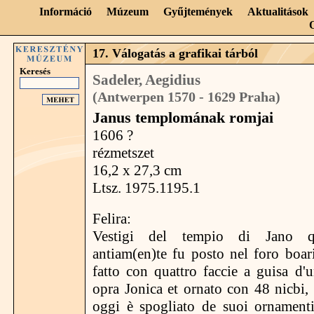
Információ
Múzeum
Gyűjtemények
Aktualitások
17. Válogatás a grafikai tárból
Keresés
Sadeler, Aegidius
(Antwerpen 1570 - 1629 Praha)
Janus templomának romjai
1606 ?
rézmetszet
16,2 x 27,3 cm
Ltsz. 1975.1195.1
Felira:
Vestigi del tempio di Jano qua
antiam(en)te fu posto nel foro boari
fatto con quattro faccie a guisa d'
opra Jonica et ornato con 48 nicbi, 
oggi è spogliato de suoi ornamenti