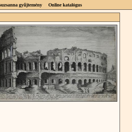
Zsuzsanna gyűjtemény
Online katalógus