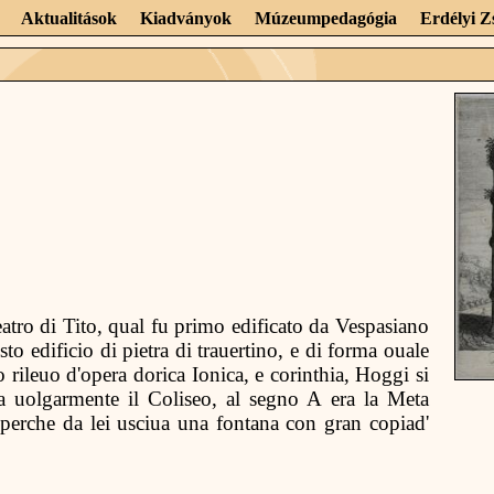
Aktualitások
Kiadványok
Múzeumpedagógia
Erdélyi 
teatro di Tito, qual fu primo edificato da Vespasiano
to edificio di pietra di trauertino, e di forma ouale
 rileuo d'opera dorica Ionica, e corinthia, Hoggi si
a uolgarmente il Coliseo, al segno A era la Meta
 perche da lei usciua una fontana con gran copiad'