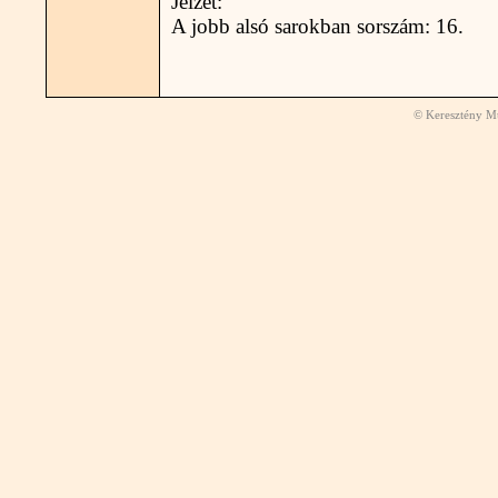
Jelzet:
A jobb alsó sarokban sorszám: 16.
© Keresztény Mú