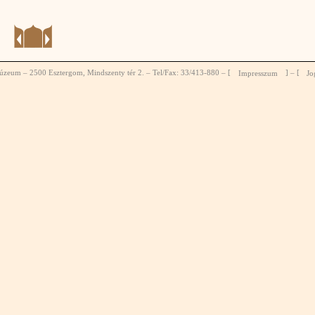
zeum – 2500 Esztergom, Mindszenty tér 2. – Tel/Fax: 33/413-880 – [
Impresszum
] – [
Jo