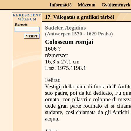
Információ
Múzeum
Gyűjtemények
17. Válogatás a grafikai tárból
Keresés
Sadeler, Aegidius
(Antwerpen 1570 - 1629 Praha)
Colosseum romjai
1606 ?
rézmetszet
16,3 x 27,1 cm
Ltsz. 1975.1198.1
Felirat:
Vestigij della parte di fuora dell' Anfi
suo padre, poi da lui dedicato, Fu ques
ornato, con pilastri e colonne di mezzo
uede gran parte rouinato et si chiam
sudante, cosi chiamata da gli Antichi
acqua.