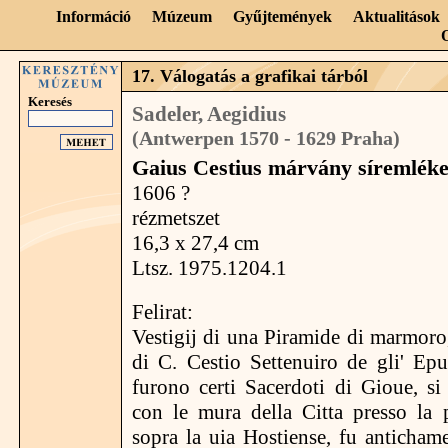
Információ
Múzeum
Gyűjtemények
Aktualitások
17. Válogatás a grafikai tárból
Keresés
Sadeler, Aegidius
(Antwerpen 1570 - 1629 Praha)
Gaius Cestius márvány síremlék
1606 ?
rézmetszet
16,3 x 27,4 cm
Ltsz. 1975.1204.1
Felirat:
Vestigij di una Piramide di marmoro
di C. Cestio Settenuiro de gli' Epu
furono certi Sacerdoti di Gioue, s
con le mura della Citta presso la 
sopra la uia Hostiense, fu anticham