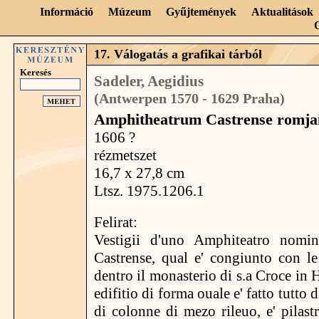
Információ
Múzeum
Gyűjtemények
Aktualitások
17. Válogatás a grafikai tárból
Keresés
Sadeler, Aegidius
(Antwerpen 1570 - 1629 Praha)
Amphitheatrum Castrense romja
1606 ?
rézmetszet
16,7 x 27,8 cm
Ltsz. 1975.1206.1
Felirat:
Vestigii d'uno Amphiteatro nomin
Castrense, qual e' congiunto con le 
dentro il monasterio di s.a Croce in 
edifitio di forma ouale e' fatto tutto 
di colonne di mezo rileuo, e' pilastr