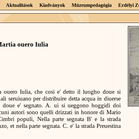
Aktualitások
Kiadványok
Múzeumpedagógia
Erdélyi 
Martia ouero Iulia
ia ouero Iulia, che cosi e' detto il luogho doue si
ali seruiuano per distribuire detta acqua in diuerse
tio doue e' segnato. A. ui si ueggono hoggidi doi
uni autori sono quelli drizzati in honore di Mario
Cimbri populi, Nella parte segnata B' e la strada
zo, et nella parte segnata. C. e' la strada Preuestina