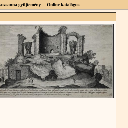
Zsuzsanna gyűjtemény
Online katalógus