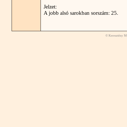
Jelzet:
A jobb alsó sarokban sorszám: 25.
© Keresztény Mú