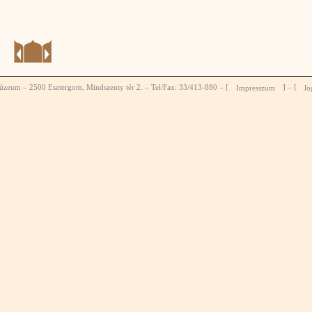
zeum – 2500 Esztergom, Mindszenty tér 2. – Tel/Fax: 33/413-880 – [
Impresszum
] – [
Jo