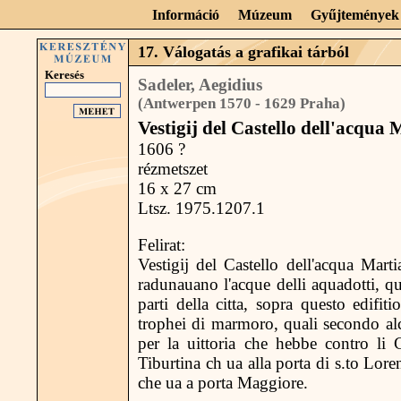
Információ
Múzeum
Gyűjtemények
17. Válogatás a grafikai tárból
Keresés
Sadeler, Aegidius
(Antwerpen 1570 - 1629 Praha)
Vestigij del Castello dell'acqua 
1606 ?
rézmetszet
16 x 27 cm
Ltsz. 1975.1207.1
Felirat:
Vestigij del Castello dell'acqua Mart
radunauano l'acque delli aquadotti, qu
parti della citta, sopra questo edifi
trophei di marmoro, quali secondo alc
per la uittoria che hebbe contro li 
Tiburtina ch ua alla porta di s.to Loren
che ua a porta Maggiore.