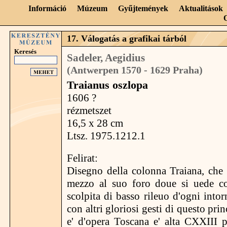
Információ
Múzeum
Gyűjtemények
Aktualitások
17. Válogatás a grafikai tárból
Keresés
Sadeler, Aegidius
(Antwerpen 1570 - 1629 Praha)
Traianus oszlopa
1606 ?
rézmetszet
16,5 x 28 cm
Ltsz. 1975.1212.1
Felirat:
Disegno della colonna Traiana, che f
mezzo al suo foro doue si uede co
scolpita di basso rileuo d'ogni intor
con altri gloriosi gesti di questo pr
e' d'opera Toscana e' alta CXXIII p