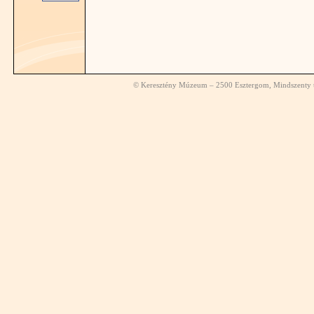
© Keresztény Múzeum – 2500 Esztergom, Mindszenty té