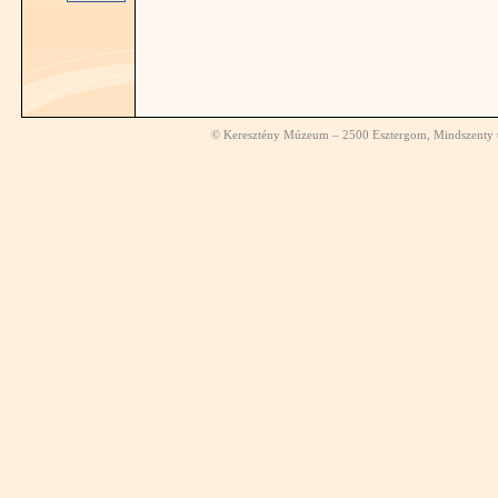
© Keresztény Múzeum – 2500 Esztergom, Mindszenty té