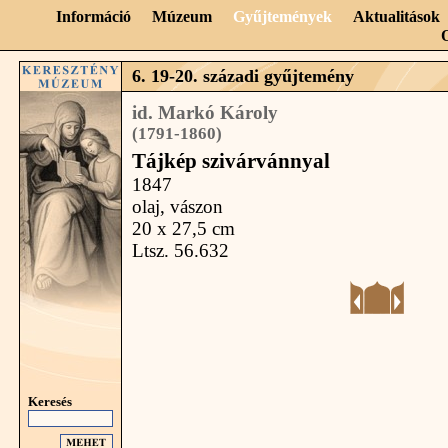
Információ
Múzeum
Gyűjtemények
Aktualitások
6. 19-20. századi gyűjtemény
id. Markó Károly
(1791-1860)
Tájkép szivárvánnyal
1847
olaj, vászon
20 x 27,5 cm
Ltsz. 56.632
Keresés