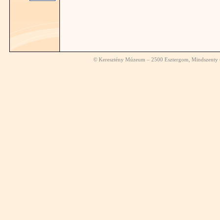
© Keresztény Múzeum – 2500 Esztergom, Mindszenty té