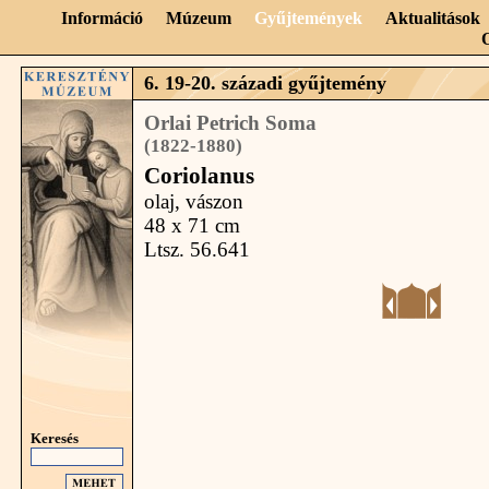
Információ
Múzeum
Gyűjtemények
Aktualitások
6. 19-20. századi gyűjtemény
Orlai Petrich Soma
(1822-1880)
Coriolanus
olaj, vászon
48 x 71 cm
Ltsz. 56.641
Keresés