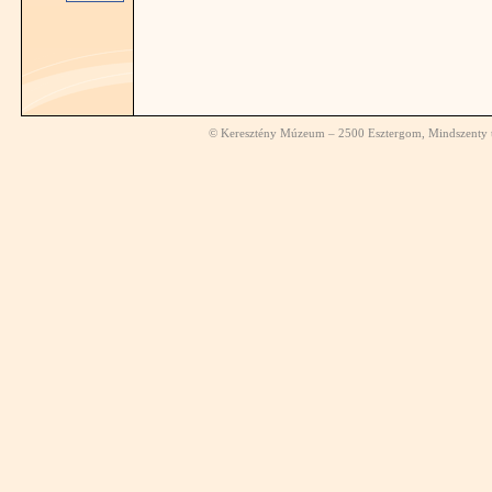
© Keresztény Múzeum – 2500 Esztergom, Mindszenty té