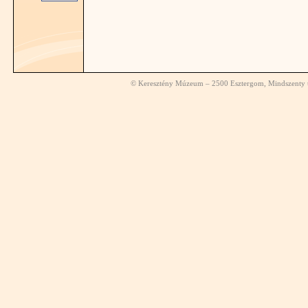
© Keresztény Múzeum – 2500 Esztergom, Mindszenty té