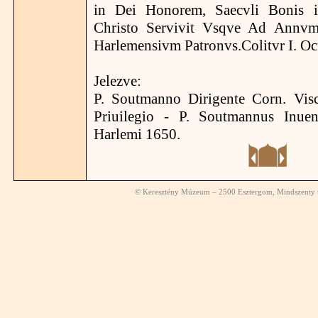
in Dei Honorem, Saecvli Bonis 
Christo Servivit Vsqve Ad Ann
Harlemensivm Patronvs.Colitvr I. Octo
Jelezve:
P. Soutmanno Dirigente Corn. Vis
Priuilegio - P. Soutmannus Inuen
Harlemi 1650.
© Keresztény Múzeum – 2500 Esztergom, Mindszenty té