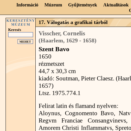
Információ
Múzeum
Gyűjtemények
Aktualitások
17. Válogatás a grafikai tárból
Keresés
Visscher, Cornelis
(Haarlem, 1629 - 1658)
Szent Bavo
1650
rézmetszet
44,7 x 30,3 cm
kiadó: Soutman, Pieter Claesz. (Haar
1657)
Ltsz. 1975.774.1
Felirat latin és flamand nyelven:
Aloynus, Cognomento Bavo, Natv
Regvm Franciae Consangvinevs
Amorem Christi Inflammatvs, Spret