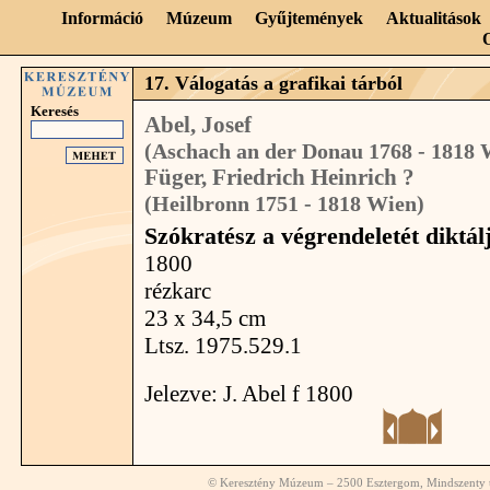
Információ
Múzeum
Gyűjtemények
Aktualitások
17. Válogatás a grafikai tárból
Keresés
Abel, Josef
(Aschach an der Donau 1768 - 1818 
Füger, Friedrich Heinrich ?
(Heilbronn 1751 - 1818 Wien)
Szókratész a végrendeletét diktál
1800
rézkarc
23 x 34,5 cm
Ltsz. 1975.529.1
Jelezve: J. Abel f 1800
© Keresztény Múzeum – 2500 Esztergom, Mindszenty té