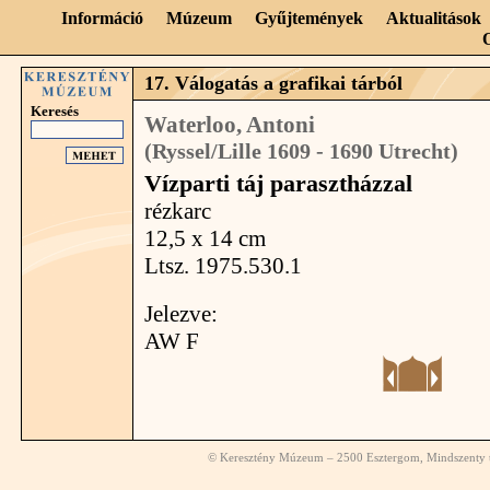
Információ
Múzeum
Gyűjtemények
Aktualitások
17. Válogatás a grafikai tárból
Keresés
Waterloo, Antoni
(Ryssel/Lille 1609 - 1690 Utrecht)
Vízparti táj parasztházzal
rézkarc
12,5 x 14 cm
Ltsz. 1975.530.1
Jelezve:
AW F
© Keresztény Múzeum – 2500 Esztergom, Mindszenty té