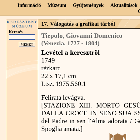
Információ
Múzeum
Gyűjtemények
Aktualitások
17. Válogatás a grafikai tárból
Keresés
Tiepolo, Giovanni Domenico
(Venezia, 1727 - 1804)
Levétel a keresztről
1749
rézkarc
22 x 17,1 cm
Ltsz. 1975.560.1
Felirata levágva.
[STAZIONE XIII. MORTO GES
DALLA CROCE IN SENO SUA SS.
del Padre in sen l'Alma adorata / Ge
Spoglia amata.]