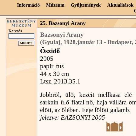
Információ
Múzeum
Gyűjtemények
Aktualitások
25. Bazsonyi Arany
Keresés
Bazsonyi Arany
(Gyulaj, 1928.január 13 - Budapest, 
Őszidő
2005
papír, tus
44 x 30 cm
Ltsz. 2013.35.1
Jobbról, ülő, kezeit mellkasa elé 
sarkain ülő fiatal nő, haja vállára o
előtt, az ölében. Feje fölött galamb.
jelezve: BAZSONYI 2005