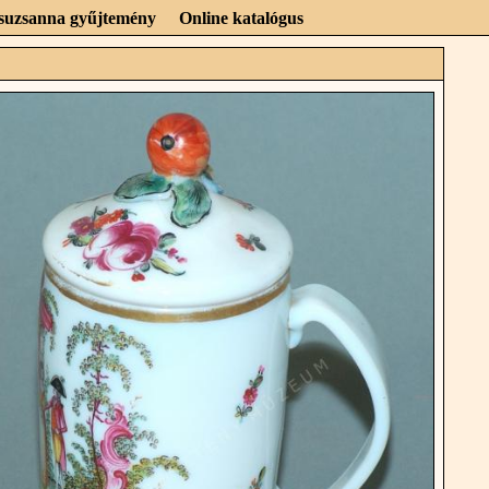
Zsuzsanna gyűjtemény
Online katalógus