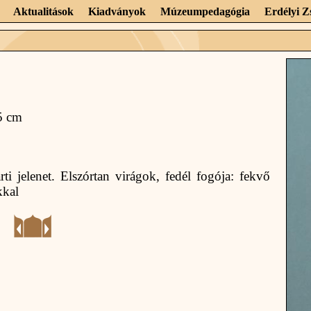
Aktualitások
Kiadványok
Múzeumpedagógia
Erdélyi 
,5 cm
arti jelenet. Elszórtan virágok, fedél fogója: fekvő
kkal