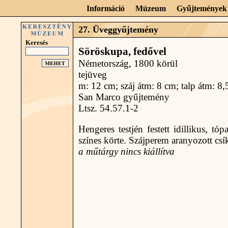
Információ
Múzeum
Gyűjtemények
27. Üveggyűjtemény
Keresés
Söröskupa, fedővel
Németország, 1800 körül
tejüveg
m: 12 cm; száj átm: 8 cm; talp átm: 8
San Marco gyűjtemény
Ltsz. 54.57.1-2
Hengeres testjén festett idillikus, tóp
színes körte. Szájperem aranyozott csí
a műtárgy nincs kiállítva