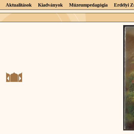
Aktualitások
Kiadványok
Múzeumpedagógia
Erdélyi 