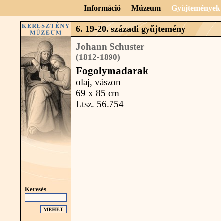
Információ
Múzeum
Gyűjtemények
6. 19-20. századi gyűjtemény
Johann Schuster
(1812-1890)
Fogolymadarak
olaj, vászon
69 x 85 cm
Ltsz. 56.754
Keresés