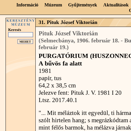
Információ
Múzeum
Gyűjtemények
Aktualitások
31. Pituk József Viktorián
Keresés
Pituk József Viktorián
(Selmecbánya, 1906. február 18. - Bu
február 19.)
PURGATÓRIUM (HUSZONNEG
A bűvös fa alatt
1981
papír, tus
64,2 x 38,5 cm
Jelezve fent: Pituk J. V. 1981 I 20
Ltsz. 2017.40.1
"... Mit méláztok itt egyedül, ti hárm
szólt hirtelen hang; s megrázkódtam a
mint félős barmok, ha mélázva járnak 