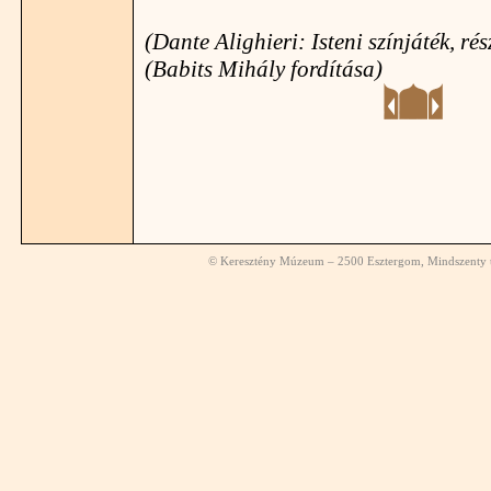
(Dante Alighieri: Isteni színjáték, rés
(Babits Mihály fordítása)
© Keresztény Múzeum – 2500 Esztergom, Mindszenty té