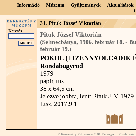
Információ
Múzeum
Gyűjtemények
Aktualitások
31. Pituk József Viktorián
Keresés
Pituk József Viktorián
(Selmecbánya, 1906. február 18. - Bu
február 19.)
POKOL (TIZENNYOLCADIK É
Rondabugyrod
1979
papír, tus
38 x 64,5 cm
Jelezve jobbra, lent: Pituk J. V. 1979
Ltsz. 2017.9.1
© Keresztény Múzeum – 2500 Esztergom, Mindszenty té