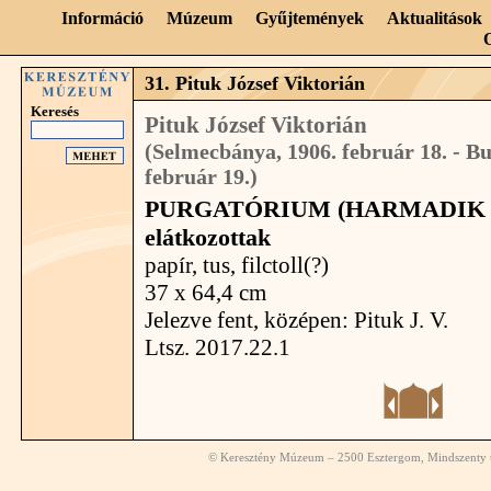
Információ
Múzeum
Gyűjtemények
Aktualitások
31. Pituk József Viktorián
Keresés
Pituk József Viktorián
(Selmecbánya, 1906. február 18. - Bu
február 19.)
PURGATÓRIUM (HARMADIK É
elátkozottak
papír, tus, filctoll(?)
37 x 64,4 cm
Jelezve fent, középen: Pituk J. V.
Ltsz. 2017.22.1
© Keresztény Múzeum – 2500 Esztergom, Mindszenty té