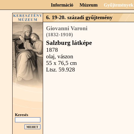
Információ
Múzeum
Gyűjtemények
6. 19-20. századi gyűjtemény
Giovanni Varoni
(1832-1910)
Salzburg látképe
1878
olaj, vászon
55 x 76,5 cm
Ltsz. 59.928
Keresés