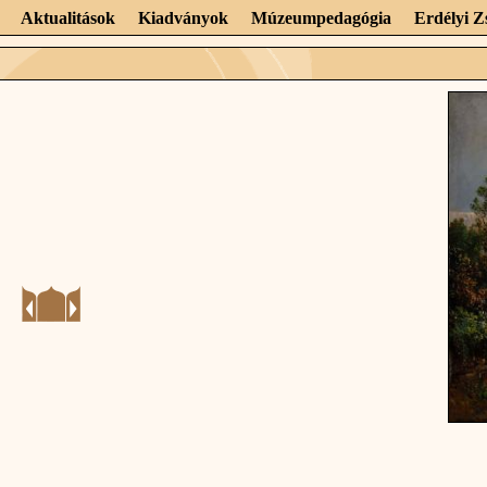
Aktualitások
Kiadványok
Múzeumpedagógia
Erdélyi 