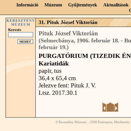
Információ
Múzeum
Gyűjtemények
Aktualitások
31. Pituk József Viktorián
Keresés
Pituk József Viktorián
(Selmecbánya, 1906. február 18. - Bu
február 19.)
PURGATÓRIUM (TIZEDIK ÉNEK
Kariatidák
papír, tus
36,4 x 65,4 cm
Jelezve fent: Pituk J. V.
Ltsz. 2017.30.1
© Keresztény Múzeum – 2500 Esztergom, Mindszenty té