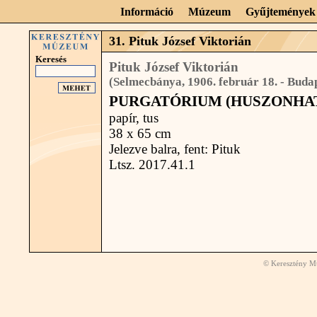
Információ
Múzeum
Gyűjtemények
31. Pituk József Viktorián
Keresés
Pituk József Viktorián
(Selmecbánya, 1906. február 18. - Budap
PURGATÓRIUM (HUSZONHATODI
papír, tus
38 x 65 cm
Jelezve balra, fent: Pituk
Ltsz. 2017.41.1
© Keresztény Mú