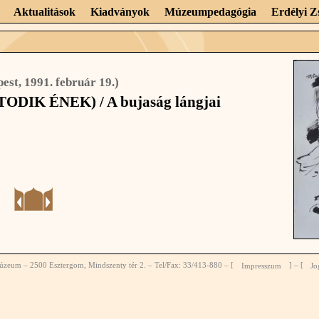
Aktualitások
Kiadványok
Múzeumpedagógia
Erdélyi 
est, 1991. február 19.)
K ÉNEK) / A bujaság lángjai
zeum – 2500 Esztergom, Mindszenty tér 2. – Tel/Fax: 33/413-880 – [
Impresszum
] – [
Jo