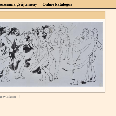
Zsuzsanna gyűjtemény
Online katalógus
gi nyilatkozat
]