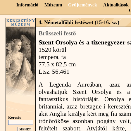
Információ
Múzeum
Gyűjtemények
Aktualitások
4. Németalföldi festészet (15-16. sz.)
Brüsszeli festő
Szent Orsolya és a tizenegyezer 
1520 körül
tempera, fa
77,5 x 82,5 cm
Ltsz. 56.461
A Legenda Aureában, azaz 
olvashatjuk Szent Orsolya és a
fantasztikus históriáját. Orsolya
britanniai, azaz bretagne-i kereszté
akit Anglia királya kért meg fia szám
Keresés
trónörököse azonban pogány volt
feltételt szabott. Atyjától kért