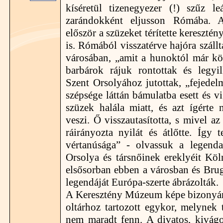
kíséretül tizenegyezer (!) szűz l
zarándokként eljusson Rómába. 
először a szüzeket térítette kereszté
is. Rómából visszatérve hajóra száll
városában, „amit a hunoktól már kör
barbárok rájuk rontottak és legyi
Szent Orsolyához jutottak, „fejedel
szépsége láttán bámulatba esett és vi
szüzek halála miatt, és azt ígérte 
veszi. Ő visszautasította, s mivel az
ráirányozta nyilát és átlőtte. Így t
vértanúsága” - olvassuk a legend
Orsolya és társnőinek ereklyéit Köl
elsősorban ebben a városban és Brugg
legendáját Európa-szerte ábrázolták.
A Keresztény Múzeum képe bizonyár
oltárhoz tartozott egykor, melynek 
nem maradt fenn. A divatos, kivágo