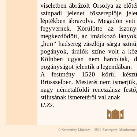
viseletben ábrázolt Orsolya az előt
színpadi jelenet főszereplője je
léptékben ábrázolva. Megadón veti 
fegyvernek. Körülötte az iszon
megkezdődött, az imádkozó lányok l
„hun” hadsereg zászlója sárga színű
pogányok, árulók színe volt a kö
Kölnben ugyan nem harcoltak, 
pogányságot jelentik a legendában.
A festmény 1520 körül készülhe
Brüsszelben. Mesterét nem ismerjük
nagy németalföldi reneszánsz fest
stílusának ismeretéről vallanak.
U.Zs.
© Keresztény Múzeum – 2500 Esztergom, Mindszenty té