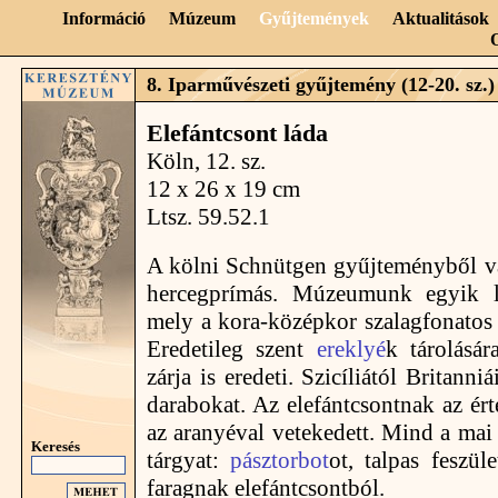
Információ
Múzeum
Gyűjtemények
Aktualitások
8. Iparművészeti gyűjtemény (12-20. sz.)
Elefántcsont láda
Köln, 12. sz.
12 x 26 x 19 cm
Ltsz. 59.52.1
A kölni Schnütgen gyűjteményből v
hercegprímás. Múzeumunk egyik l
mely a kora-középkor szalagfonatos d
Eredetileg szent
ereklyé
k tárolásár
zárja is eredeti. Szicíliától Britann
darabokat. Az elefántcsontnak az ér
az aranyéval vetekedett. Mind a mai 
Keresés
tárgyat:
pásztorbot
ot, talpas feszül
faragnak elefántcsontból.