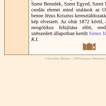
Szent Benedek, Szent Egyed, Szent 
csodás elemei mind utalások az Olt
benne Jézus Krisztus keresztáldozatá
kép elveszett. Az oltár 1872 körül,
neogótikus felújítása előtt, ere
szétszedett állapotban került
Simor J
K.I.
© Keresztény Múzeum – 2500 Esztergom, Mindszenty té