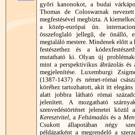
győri kanonokot, a budai várkápo
Thomas de Coloswarnak nevezett 
megfestésével megbízta. A kiemelke
a közép-európai ún. internacion
összefoglaló jellegű, de önálló, 
megtaláló mestere. Mindenek előtt a 
festészethez és a kódexfestésze
mutatható ki. Olyan új problémakör
mint a perspektivikus ábrázolás és 
megjelenítése. Luxemburgi Zsig
(1387-1437) és német-római csász
köréhez tartozhatott, akit itt elegán
alatt jobbra látható római száza
jelenített. A mozgatható szárny
szenvedéstörténet jelenetei közül
Keresztvitel
, a
Feltámadás
és a
Men
Csukott állapotában négy szent
példázatként a megrendelő a szerze