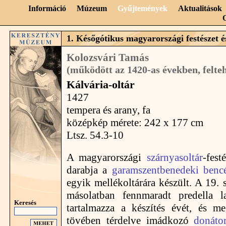
Információ
Múzeum
Gyűjtemények
Aktualitások
1. Későgótikus magyarországi festészet és
Kolozsvári Tamás
(működött az 1420-as években, felte
Kálvária-oltár
1427
tempera és arany, fa
középkép mérete: 242 x 177 cm
Ltsz. 54.3-10
A magyarországi
szárnyasoltár
-fest
darabja a
garamszentbenedeki benc
egyik mellékoltárára készült. A 19. 
másolatban fennmaradt predella la
Keresés
tartalmazza a készítés évét, és me
tövében térdelve imádkozó
donáto