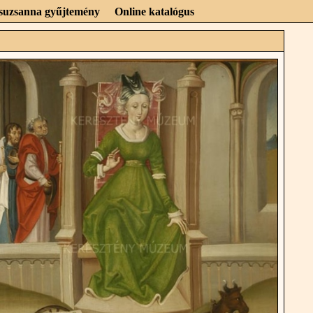
Zsuzsanna gyűjtemény
Online katalógus