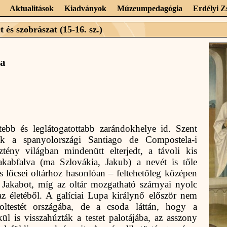
Aktualitások
Kiadványok
Múzeumpedagógia
Erdélyi 
 és szobrászat (15-16. sz.)
ja
ebb és leglátogatottabb zarándokhelye id. Szent
dik a spanyolországi Santiago de Compostela-i
sztény világban mindenütt elterjedt, a távoli kis
akabfalva (ma Szlovákia, Jakub) a nevét is tőle
 lőcsei oltárhoz hasonlóan – feltehetőleg középen
t Jakabot, míg az oltár mozgatható szárnyai nyolc
az életéből. A galíciai Lupa királynő először nem
oltestét országába, de a csoda láttán, hogy a
l is visszahúzták a testet palotájába, az asszony