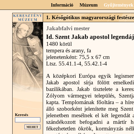
Információ
Múzeum
Gyűjtemények
1. Későgótikus magyarországi festészet
Jakabfalvi mester
Id. Szent Jakab apostol legendá
1480 körül
tempera és arany, fa
jelenetenként: 75,5 x 67 cm
Ltsz. 55.41.1-4, 55.42.1-4
A középkori Európa egyik legismert
Jakab apostol sírja fölött emelke
bazilikában. Jakab tisztelete a kere
Zólyom vármegyei település, Szentj
kapta. Templomának főoltára – a híres
álló szoborként jelenítette meg Szen
jelenetben mesélnek el két legendát 
Keresés
szándékozott befogadni a mártír h
fékezhetetlen ökrök, kormányzás nélkü