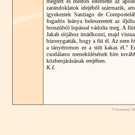
megtért és méltón eltemette az apos
zarándoklatok idejéből származik, am
igyekeztek Santiago de Compostelá
fogadós leánya beleszeretett az ifjú
bosszúból lopással vádolta meg. A fiút
Jakab sírjához imádkozni, majd visszafe
bizonygatták, hogy a fiú él. Az nem h
a tányéromon ez a sült kakas él.” Er
csodálatos menekülésének híre tovább
közbenjárásának erejében.
K.I.
© Keresztény Mú