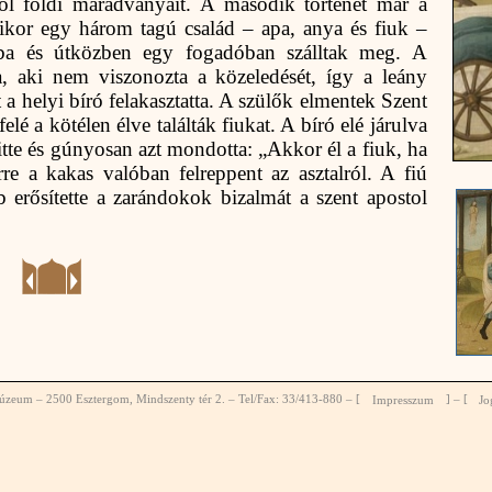
tol földi maradványait. A második történet már a
ikor egy három tagú család – apa, anya és fiuk –
ba és útközben egy fogadóban szálltak meg. A
ba, aki nem viszonozta a közeledését, így a leány
 a helyi bíró felakasztatta. A szülők elmentek Szent
lé a kötélen élve találták fiukat. A bíró elé járulva
itte és gúnyosan azt mondotta: „Akkor él a fiuk, ha
re a kakas valóban felreppent az asztalról. A fiú
 erősítette a zarándokok bizalmát a szent apostol
zeum – 2500 Esztergom, Mindszenty tér 2. – Tel/Fax: 33/413-880 – [
Impresszum
] – [
Jo