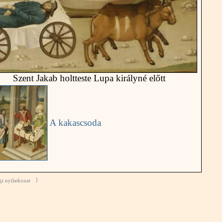
Szent Jakab holtteste Lupa királyné előtt
A kakascsoda
gi nyilatkozat
]