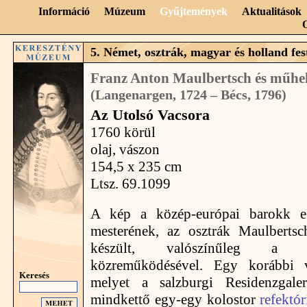
Információ
Múzeum
Gyűjtemények
Aktualitások
5. Német, osztrák, magyar és holland fest
Franz Anton Maulbertsch és műhe
(Langenargen, 1724 – Bécs, 1796)
Az Utolsó Vacsora
1760 körül
olaj, vászon
154,5 x 235 cm
Ltsz. 69.1099
A kép a közép-európai barokk eg
mesterének, az osztrák Maulberts
készült, valószínűleg a f
közreműködésével. Egy korábbi vá
Keresés
melyet a salzburgi Residenzgaler
mindkettő egy-egy kolostor
refektó