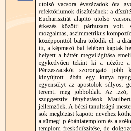
utolsó vacsora évszázadok óta gy
refektóriumok díszítésének: a díszít
Eucharisztiát alapító utolsó vacso
étkezés közötti párhuzam volt.
mozgalmas, aszimmetrikus kompozíci
középponttól balra tolódik el: a dr
itt, a képmező bal felében kaptak he
helyett a háttér megvilágítása emel
egykedvűen tekint ki a nézőre a 
Pénzeszacskót szorongató jobb ke
kinyújtott lábán egy kutya nyugt
egyensúlyt az apostolok súlyos, ge
teremti meg jobboldalt. Az izzó,
szuggesztív fényhatások Maulbert
jellemzőek. A bécsi tanultságú meste
sok megbízást kapott: nevéhez köth
a sümegi plébániatemplom és a széke
templom freskódíszítése, de dolgoz