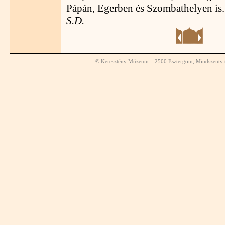
Pápán, Egerben és Szombathelyen is.
S.D.
© Keresztény Múzeum – 2500 Esztergom, Mindszenty té