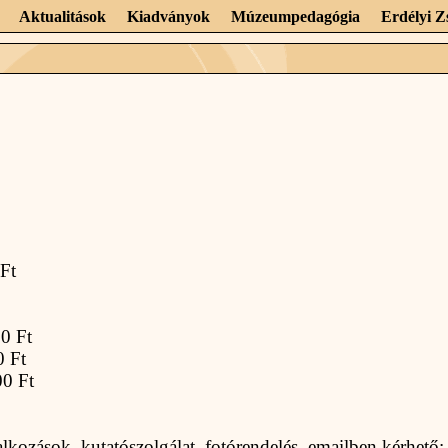
Aktualitások
Kiadványok
Múzeumpedagógia
Erdélyi 
 Ft
00 Ft
0 Ft
00 Ft
lkozások, kutatószolgálat, fotórendelés, emailben kérh