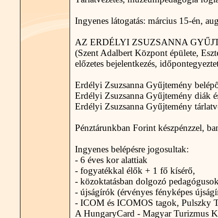
Ingyenes látogatás: március 15-én, au
AZ ERDÉLYI ZSUZSANNA GYŰJTEMÉNY (
(Szent Adalbert Központ épülete, Eszte
előzetes bejelentkezés, időpontegyeztet
Erdélyi Zsuzsanna Gyűjtemény belépő
Erdélyi Zsuzsanna Gyűjtemény diák és
Erdélyi Zsuzsanna Gyűjtemény tárlatv
Pénztárunkban Forint készpénzzel, ba
Ingyenes belépésre jogosultak:
- 6 éves kor alattiak
- fogyatékkal élők + 1 fő kísérő,
- közoktatásban dolgozó pedagógusok 
- újságírók (érvényes fényképes újság
- ICOM és ICOMOS tagok, Pulszky 
A HungaryCard - Magyar Turizmus Ká