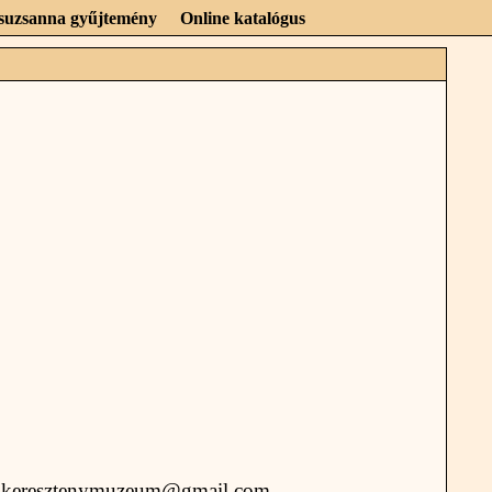
Zsuzsanna gyűjtemény
Online katalógus
ető: keresztenymuzeum@gmail.com