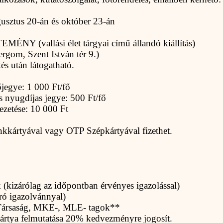
gusztus 20-án és október 23-án
vallási élet tárgyai című állandó kiállítás)
rgom, Szent István tér 9.)
és után látogatható.
jegye: 1 000 Ft/fő
 nyugdíjas jegye: 500 Ft/fő
ezetése: 10 000 Ft
nkkártyával vagy OTP Szépkártyával fizethet.
(kizárólag az időpontban érvényes igazolással)
író igazolvánnyal)
Társaság, MKE-, MLE- tagok**
rtya felmutatása 20% kedvezményre jogosít.