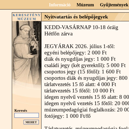
Információ
Múzeum
Gyűjtemények
Nyitvatartás és belépőjegyek
KEDD-VASÁRNAP 10-18 óráig
Hétfőn zárva
JEGYÁRAK 2026. július 1-től:
egyéni belépőjegy: 2 000 Ft
diák és nyugdíjas jegy: 1 000 Ft
családi jegy (két gyerektől): 5 000 Ft
csoportos jegy (15 főtől): 1 600 Ft
csoportos diák és nyugdíjas jegy: 800
tárlatvezetés 15 fő alatt: 4 000 Ft
tárlatvezetés 15 főtől: 10 000 Ft
idegen nyelvű vezetés 15 fő alatt: 8 0
idegen nyelvű vezetés 15 főtől: 20 00
múzeumpedagógiai foglalkozás: 20 0
Keresés
fotójegy: 1 000 Ft/fő
Tárlatvezetés, múzeumpedagógia fogla