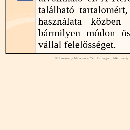
található tartalomér
használata közben 
bármilyen módon ös
vállal felelősséget.
© Keresztény Múzeum – 2500 Esztergom, Mindszenty té