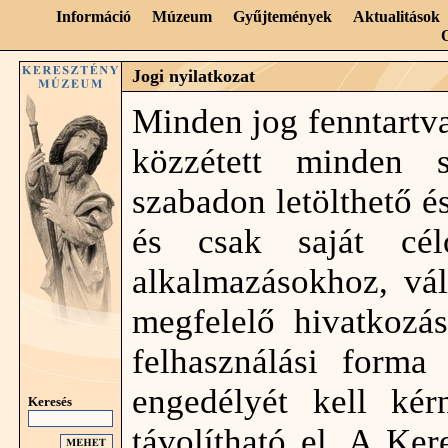
Információ
Múzeum
Gyűjtemények
Aktualitások
Jogi nyilatkozat
Minden jog fenntartv
közzétett minden
szabadon letölthető é
és csak saját célo
alkalmazásokhoz, vál
megfelelő hivatkozá
felhasználási form
engedélyét kell ké
Keresés
távolítható el. A Ke